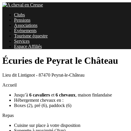
Clubs
Pensions
Associations
Événements
Tourisme équestre
Services
Espace Affiliés
Écuries de Peyrat le Château
Lieu dit Lintignot - 87470 Peyrat-le-Château
Accueil
Jusqu’à
6 cavaliers
et
6 chevaux
, maison finlandaise
Hébergement chevaux en :
Boxes (2), pré (6), paddock (6)
Repas
Cuisine sur place à votre disposition
Superette à proximité (2km)