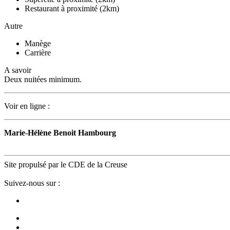
Restaurant à proximité (2km)
Autre
Manège
Carrière
A savoir
Deux nuitées minimum.
Voir en ligne :
Écuries de Peyrat le Château
Marie-Hélène Benoit Hambourg
07 85 33 13 19
Site propulsé par le CDE de la Creuse
Suivez-nous sur :
Facebook
Notre mission
Ecrire au CDE